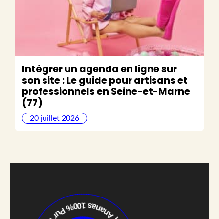
Intégrer un agenda en ligne sur
son site : Le guide pour artisans et
professionnels en Seine-et-Marne
(77)
20 juillet 2026
s
n
|