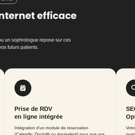
 internet efficace
ou un sophrologue repose sur ces
os futurs patients.
Prise de RDV
SE
en ligne intégrée
Op
Intégration d'un module de réservation
Votr
(Calendly, Doctolib ou équivalent) pour que vos
quan