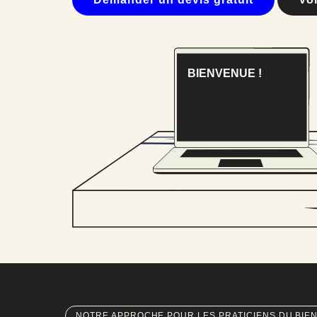
B​I​E​N​V​E​N​U​E !
NOTRE APPROCHE POUR LES PRATICIENS DU BIE