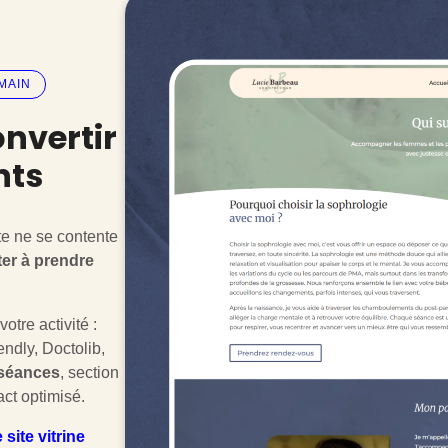
MAIN
onvertir
nts
te ne se contente
iter à prendre
otre activité :
ndly, Doctolib,
 séances
, section
act optimisé.
site vitrine