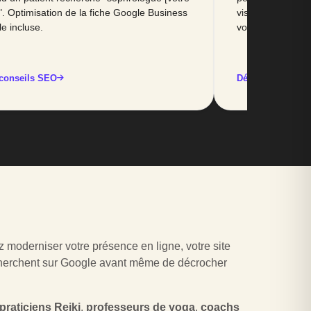
e]". Optimisation de la fiche Google Business
visuelle pour qu'
le incluse.
votre site et vos
conseils SEO
Découvrir l'offre
z moderniser votre présence en ligne, votre site
 cherchent sur Google avant même de décrocher
praticiens Reiki
,
professeurs de yoga
,
coachs