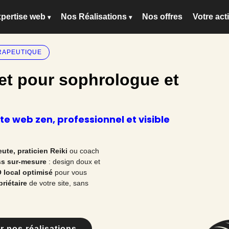
xpertise web
Nos Réalisations
Nos offres
Votre acti
ute
ÉRAPEUTIQUE
net pour sophrologue et
ite web zen, professionnel et visible
te, praticien Reiki
ou coach
ss sur-mesure
: design doux et
 local optimisé
pour vous
riétaire
de votre site, sans
r nos réalisations