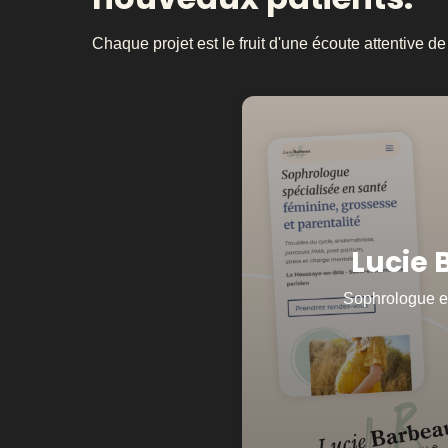
Chaque projet est le fruit d'une écoute attentive de 
Un site et une id
lui re
Avant même de poser la p
avons travaillé sur l'iden
Lucie
couleurs, typographie — pou
de sa pratique : douceur, bie
Sophrologue e
vitrine WordPress a ensuit
mettre ses futures patientes
sec
Visiter le