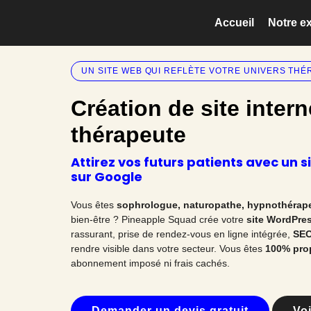
Accueil
Notre e
Accueil
/ Création de site internet pour sophrologue et thérape
UN SITE WEB QUI REFLÈTE VOTRE UNIVERS TH
Création de site inter
thérapeute
Attirez vos futurs patients avec un s
sur Google
Vous êtes
sophrologue, naturopathe, hypnothérapeu
bien-être ? Pineapple Squad crée votre
site WordPre
rassurant, prise de rendez-vous en ligne intégrée,
SEO
rendre visible dans votre secteur. Vous êtes
100% prop
abonnement imposé ni frais cachés.
Demander un devis gratuit
Voi