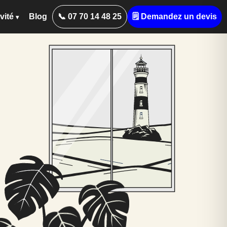
vité
Blog
📞 07 70 14 48 25
🗒️ Demandez un devis