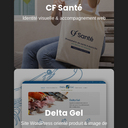
CF Santé
identité visuelle complète afin de poser les
bases d’une image de marque claire et
professionnelle. Le site WordPress est
Identité visuelle & accompagnement web
aujourd’hui en maintenance et évolue en
continu selon les besoins du projet.
Voir le projet
Valoriser les produits et
l’image de marque
Création d’un site WordPress moderne
Delta Gel
permettant de structurer les contenus et de
mettre en avant les produits de façon claire et
Site WordPress orienté produit & image de
impactante, avec un objectif de visibilité et de