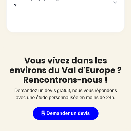
vous rendre visible sur les recherches liées à Val
?
d’Europe et d’attirer des clients situés à proximité de
Oui. Tous nos sites WordPress sont pensés pour être
votre activité.
simples à prendre en main. Nous pouvons aussi vous
former pour modifier vos contenus en autonomie, et si
besoin, nous pouvons gérer le site pour vous.
Vous vivez dans les
environs du Val d'Europe ?
Rencontrons-nous !
Demandez un devis gratuit, nous vous répondons
avec une étude personnalisée en moins de 24h.
🗒️ Demander un devis