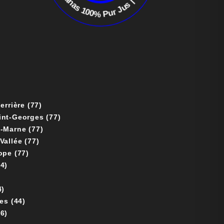
rrière (77)
nt-Georges (77)
-Marne (77)
allée (77)
Agence Web à Val d’Europe (77)
4)
4)
es (44)
6)