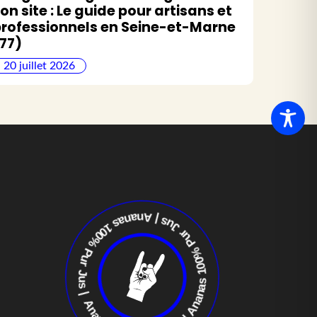
on site : Le guide pour artisans et
rofessionnels en Seine-et-Marne
77)
20 juillet 2026
Ananas 100
% Pur J
us | Ananas 100% Pur Jus | A
nan
as 100%
Pur Jus
|