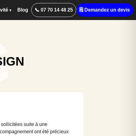
vité
Blog
📞 07 70 14 48 25
🗒️ Demandez un devis
G
SIGN
sollicitées suite à une
accompagnement ont été précieux