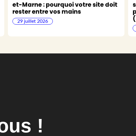
et-Marne : pourquoi votre site doit
s
rester entre vos mains
p
(
29 juillet 2026
ous !